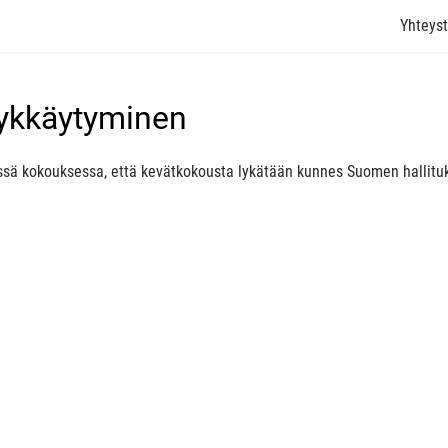
Yhteyst
ykkäytyminen
yssä kokouksessa, että kevätkokousta lykätään kunnes Suomen hallit