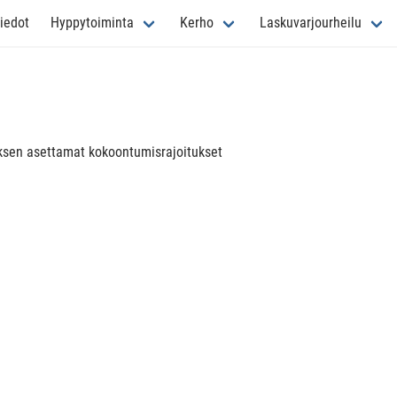
iedot
Hyppytoiminta
Kerho
Laskuvarjourheilu
uksen asettamat kokoontumisrajoitukset