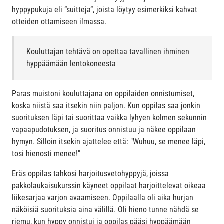
hyppypukuja eli ”suitteja”, joista löytyy esimerkiksi kahvat
otteiden ottamiseen ilmassa.
Kouluttajan tehtävä on opettaa tavallinen ihminen
hyppäämään lentokoneesta
Paras muistoni kouluttajana on oppilaiden onnistumiset,
koska niistä saa itsekin niin paljon. Kun oppilas saa jonkin
suorituksen läpi tai suorittaa vaikka lyhyen kolmen sekunnin
vapaapudotuksen, ja suoritus onnistuu ja näkee oppilaan
hymyn. Silloin itsekin ajattelee että: "Wuhuu, se menee läpi,
tosi hienosti menee!"
Eräs oppilas tahkosi harjoitusvetohyppyjä, joissa
pakkolaukaisukurssin käyneet oppilaat harjoittelevat oikeaa
liikesarjaa varjon avaamiseen. Oppilaalla oli aika hurjan
näköisiä suorituksia aina välillä. Oli hieno tunne nähdä se
riemu, kun hyppy onnistui ja oppilas pääsi hyppäämään