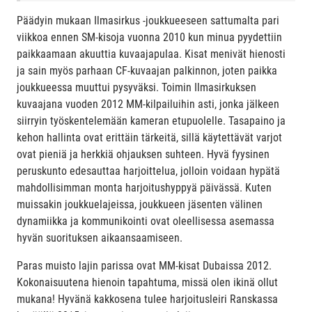
Päädyin mukaan Ilmasirkus -joukkueeseen sattumalta pari
viikkoa ennen SM-kisoja vuonna 2010 kun minua pyydettiin
paikkaamaan akuuttia kuvaajapulaa. Kisat menivät hienosti
ja sain myös parhaan CF-kuvaajan palkinnon, joten paikka
joukkueessa muuttui pysyväksi. Toimin Ilmasirkuksen
kuvaajana vuoden 2012 MM-kilpailuihin asti, jonka jälkeen
siirryin työskentelemään kameran etupuolelle. Tasapaino ja
kehon hallinta ovat erittäin tärkeitä, sillä käytettävät varjot
ovat pieniä ja herkkiä ohjauksen suhteen. Hyvä fyysinen
peruskunto edesauttaa harjoittelua, jolloin voidaan hypätä
mahdollisimman monta harjoitushyppyä päivässä. Kuten
muissakin joukkuelajeissa, joukkueen jäsenten välinen
dynamiikka ja kommunikointi ovat oleellisessa asemassa
hyvän suorituksen aikaansaamiseen.
Paras muisto lajin parissa ovat MM-kisat Dubaissa 2012.
Kokonaisuutena hienoin tapahtuma, missä olen ikinä ollut
mukana! Hyvänä kakkosena tulee harjoitusleiri Ranskassa