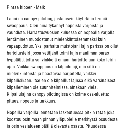
Pintaa hipoen - Maik
Lajini on canopy piloting, josta usein käytetään termiä
swooppaus. Olen aina tykännyt nopeista varjoista ja
vauhdista. Harrastusvuosien kuluessa on nopealla varjolla
lentäminen muodostunut mielenkiintoisemmaksi kuin
vapaapudotus. Yksi parhaita muistojani lajin parissa on ollut
harjoitusleiri jossa vetäjänä toimi lajin maailman paras
hyppääjä, jolta sai vinkkejä omaan harjoitteluun koko leirin
ajan. Vaikka swooppaus on kilpailulaji, niin sitä on
mielenkiintoista ja haastavaa harjoitella, vaikkei
kilpailisikaan. Itse en ole kilpaillut lajissa eikä varsinaisesti
kilpaileminen ole suunnitelmissa, ainakaan vielä.
Kilpailulajina canopy pilotingissa on kolme osa-aluetta:
pituus, nopeus ja tarkkuus.
Nopeilla varjoilla lennetään laskeutuessa pitkin rataa joka
koostuu osin maan pinnan yläpuolelle merkitystä osuudesta
ja osin vesialueen päällä olevasta osasta. Pituudessa