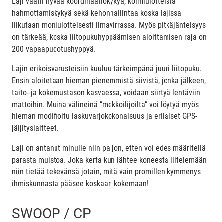
Laji vaatii hyvää koordinaatiokykyä, kolmiulotteista
hahmottamiskykyä sekä kehonhallintaa koska lajissa
liikutaan moniulotteisesti ilmavirrassa. Myös pitkäjänteisyys
on tärkeää, koska liitopukuhyppäämisen aloittamisen raja on
200 vapaapudotushyppyä.
Lajin erikoisvarusteisiin kuuluu tärkeimpänä juuri liitopuku.
Ensin aloitetaan hieman pienemmistä siivistä, jonka jälkeen,
taito- ja kokemustason kasvaessa, voidaan siirtyä lentäviin
mattoihin. Muina välineinä ”mekkoilijoilta” voi löytyä myös
hieman modifioitu laskuvarjokokonaisuus ja erilaiset GPS-
jäljityslaitteet.
Laji on antanut minulle niin paljon, etten voi edes määritellä
parasta muistoa. Joka kerta kun lähtee koneesta liitelemään
niin tietää tekevänsä jotain, mitä vain promillen kymmenys
ihmiskunnasta pääsee koskaan kokemaan!
SWOOP / CP