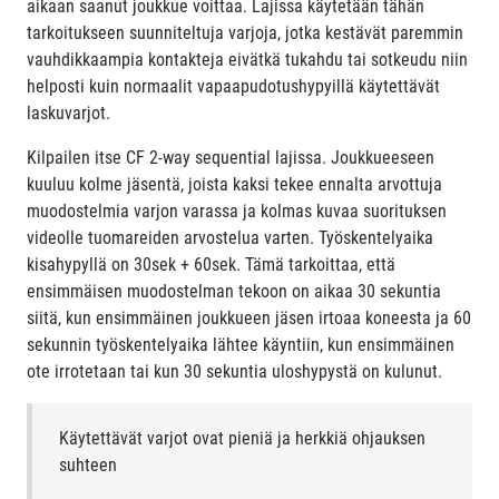
aikaan saanut joukkue voittaa. Lajissa käytetään tähän
tarkoitukseen suunniteltuja varjoja, jotka kestävät paremmin
vauhdikkaampia kontakteja eivätkä tukahdu tai sotkeudu niin
helposti kuin normaalit vapaapudotushypyillä käytettävät
laskuvarjot.
Kilpailen itse CF 2-way sequential lajissa. Joukkueeseen
kuuluu kolme jäsentä, joista kaksi tekee ennalta arvottuja
muodostelmia varjon varassa ja kolmas kuvaa suorituksen
videolle tuomareiden arvostelua varten. Työskentelyaika
kisahypyllä on 30sek + 60sek. Tämä tarkoittaa, että
ensimmäisen muodostelman tekoon on aikaa 30 sekuntia
siitä, kun ensimmäinen joukkueen jäsen irtoaa koneesta ja 60
sekunnin työskentelyaika lähtee käyntiin, kun ensimmäinen
ote irrotetaan tai kun 30 sekuntia uloshypystä on kulunut.
Käytettävät varjot ovat pieniä ja herkkiä ohjauksen
suhteen