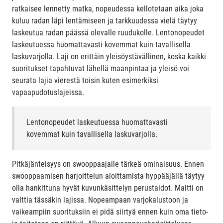
ratkaisee lennetty matka, nopeudessa kellotetaan aika joka
kuluu radan läpi lentämiseen ja tarkkuudessa vielä täytyy
laskeutua radan päässä olevalle ruudukolle. Lentonopeudet
laskeutuessa huomattavasti kovemmat kuin tavallisella
laskuvarjolla. Laji on erittäin yleisöystävällinen, koska kaikki
suoritukset tapahtuvat lähellä maanpintaa ja yleisö voi
seurata lajia vierestä toisin kuten esimerkiksi
vapaapudotuslajeissa.
Lentonopeudet laskeutuessa huomattavasti
kovemmat kuin tavallisella laskuvarjolla.
Pitkäjänteisyys on swooppaajalle tärkeä ominaisuus. Ennen
swooppaamisen harjoittelun aloittamista hyppääjällä täytyy
olla hankittuna hyvät kuvunkäsittelyn perustaidot. Maltti on
valttia tässäkin lajissa. Nopeampaan varjokalustoon ja
vaikeampiin suorituksiin ei pidä siirtyä ennen kuin oma tieto-