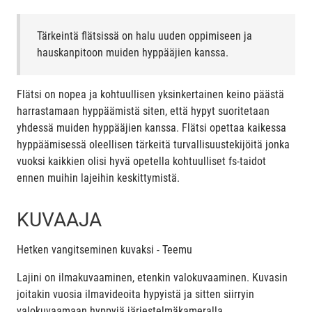
Tärkeintä flätsissä on halu uuden oppimiseen ja
hauskanpitoon muiden hyppääjien kanssa.
Flätsi on nopea ja kohtuullisen yksinkertainen keino päästä
harrastamaan hyppäämistä siten, että hypyt suoritetaan
yhdessä muiden hyppääjien kanssa. Flätsi opettaa kaikessa
hyppäämisessä oleellisen tärkeitä turvallisuustekijöitä jonka
vuoksi kaikkien olisi hyvä opetella kohtuulliset fs-taidot
ennen muihin lajeihin keskittymistä.
KUVAAJA
Hetken vangitseminen kuvaksi - Teemu
Lajini on ilmakuvaaminen, etenkin valokuvaaminen. Kuvasin
joitakin vuosia ilmavideoita hypyistä ja sitten siirryin
valokuvaamaan hyppyjä järjestelmäkameralla.