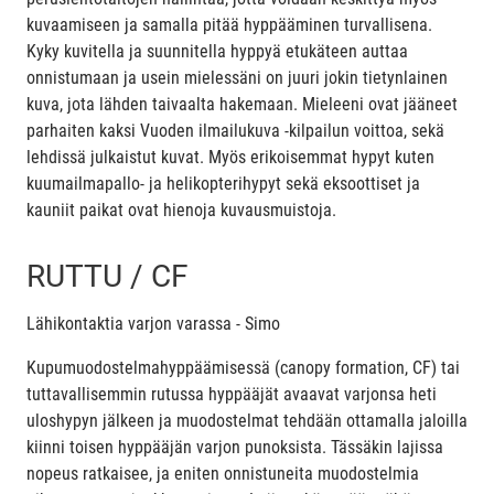
kuvaamiseen ja samalla pitää hyppääminen turvallisena.
Kyky kuvitella ja suunnitella hyppyä etukäteen auttaa
onnistumaan ja usein mielessäni on juuri jokin tietynlainen
kuva, jota lähden taivaalta hakemaan. Mieleeni ovat jääneet
parhaiten kaksi Vuoden ilmailukuva -kilpailun voittoa, sekä
lehdissä julkaistut kuvat. Myös erikoisemmat hypyt kuten
kuumailmapallo- ja helikopterihypyt sekä eksoottiset ja
kauniit paikat ovat hienoja kuvausmuistoja.
RUTTU / CF
Lähikontaktia varjon varassa - Simo
Kupumuodostelmahyppäämisessä (canopy formation, CF) tai
tuttavallisemmin rutussa hyppääjät avaavat varjonsa heti
uloshypyn jälkeen ja muodostelmat tehdään ottamalla jaloilla
kiinni toisen hyppääjän varjon punoksista. Tässäkin lajissa
nopeus ratkaisee, ja eniten onnistuneita muodostelmia