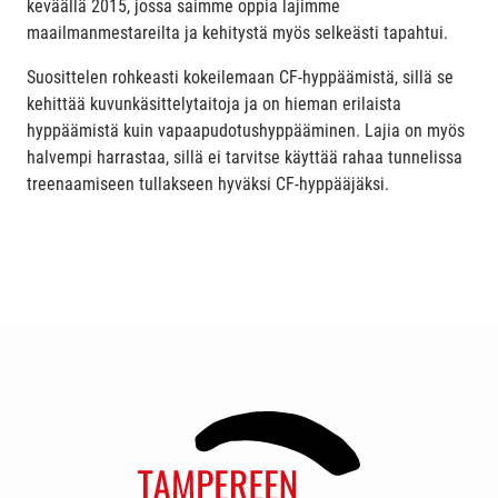
keväällä 2015, jossa saimme oppia lajimme
maailmanmestareilta ja kehitystä myös selkeästi tapahtui.
Suosittelen rohkeasti kokeilemaan CF-hyppäämistä, sillä se
kehittää kuvunkäsittelytaitoja ja on hieman erilaista
hyppäämistä kuin vapaapudotushyppääminen. Lajia on myös
halvempi harrastaa, sillä ei tarvitse käyttää rahaa tunnelissa
treenaamiseen tullakseen hyväksi CF-hyppääjäksi.