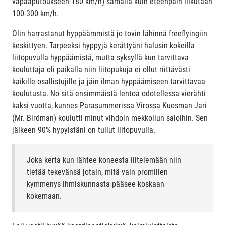
vapaaputoukseen 180 km/h) samalla kuin eteenpäin liikutaan
100-300 km/h.
Olin harrastanut hyppäämmistä jo tovin lähinnä freeflyingiin
keskittyen. Tarpeeksi hyppyjä kerättyäni halusin kokeilla
liitopuvulla hyppäämistä, mutta syksyllä kun tarvittava
kouluttaja oli paikalla niin liitopukuja ei ollut riittävästi
kaikille osallistujille ja jäin ilman hyppäämiseen tarvittavaa
koulutusta. No sitä ensimmäistä lentoa odotellessa vierähti
kaksi vuotta, kunnes Parasummerissa Virossa Kuosman Jari
(Mr. Birdman) koulutti minut vihdoin mekkoilun saloihin. Sen
jälkeen 90% hypyistäni on tullut liitopuvulla.
Joka kerta kun lähtee koneesta liitelemään niin
tietää tekevänsä jotain, mitä vain promillen
kymmenys ihmiskunnasta pääsee koskaan
kokemaan.