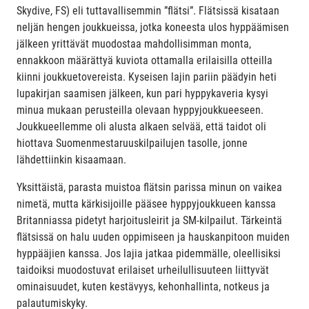
Skydive, FS) eli tuttavallisemmin ”flätsi”. Flätsissä kisataan
neljän hengen joukkueissa, jotka koneesta ulos hyppäämisen
jälkeen yrittävät muodostaa mahdollisimman monta,
ennakkoon määrättyä kuviota ottamalla erilaisilla otteilla
kiinni joukkuetovereista. Kyseisen lajin pariin päädyin heti
lupakirjan saamisen jälkeen, kun pari hyppykaveria kysyi
minua mukaan perusteilla olevaan hyppyjoukkueeseen.
Joukkueellemme oli alusta alkaen selvää, että taidot oli
hiottava Suomenmestaruuskilpailujen tasolle, jonne
lähdettiinkin kisaamaan.
Yksittäistä, parasta muistoa flätsin parissa minun on vaikea
nimetä, mutta kärkisijoille pääsee hyppyjoukkueen kanssa
Britanniassa pidetyt harjoitusleirit ja SM-kilpailut. Tärkeintä
flätsissä on halu uuden oppimiseen ja hauskanpitoon muiden
hyppääjien kanssa. Jos lajia jatkaa pidemmälle, oleellisiksi
taidoiksi muodostuvat erilaiset urheilullisuuteen liittyvät
ominaisuudet, kuten kestävyys, kehonhallinta, notkeus ja
palautumiskyky.