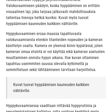
Valokuvaamiseen päädyin, koska hyppääminen on erittäin
visuaalinen laji, joka tarjoaa jatkuvasti mahdollisuuksia
tallentaa hienoja hetkiä kuviksi. Kuvat myös tuovat
hyppäämisen kauneuden kaikkien nähtäville.
Hyppykuvaaminen eroaa maassa tapahtuvasta
valokuvaamisesta etenkin tilanteiden nopeuden ja kameran
käsittelyn osalta. Kamera on yleensä kiinni kypärässä, joten
kameran omaa etsintä ei voi käyttää eikä kameran asetusten
muuttaminen onnistu hypyn aikana. Itse kuvan ottaminen
tapahtuu useimmiten suussa olevalla kytkimellä ja
sommitteluun sekä tähtäämiseen tarvitaan harjoittelua.
Kuvat tuovat hyppäämisen kauneuden kaikkien
nähtäville.
Hyppykuvaamisessa vaaditaan riittävää hyppyrutiinia ja
peruslentotaitojen hallintaa, jotta voidaan keskittyä myös