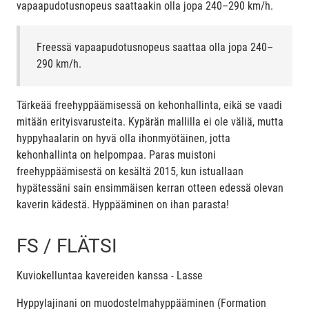
vapaapudotusnopeus saattaakin olla jopa 240–290 km/h.
Freessä vapaapudotusnopeus saattaa olla jopa 240–
290 km/h.
Tärkeää freehyppäämisessä on kehonhallinta, eikä se vaadi
mitään erityisvarusteita. Kypärän mallilla ei ole väliä, mutta
hyppyhaalarin on hyvä olla ihonmyötäinen, jotta
kehonhallinta on helpompaa. Paras muistoni
freehyppäämisestä on kesältä 2015, kun istuallaan
hypätessäni sain ensimmäisen kerran otteen edessä olevan
kaverin kädestä. Hyppääminen on ihan parasta!
FS / FLÄTSI
Kuviokelluntaa kavereiden kanssa - Lasse
Hyppylajinani on muodostelmahyppääminen (Formation