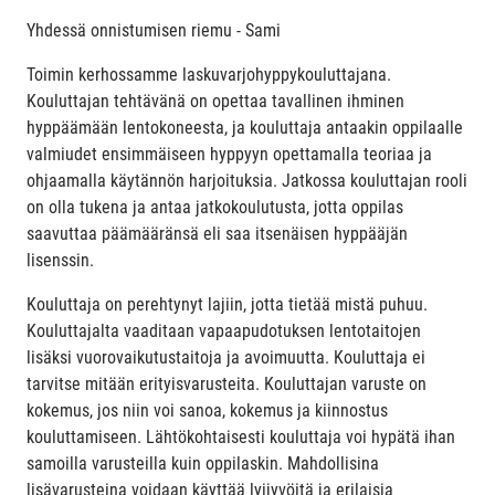
Yhdessä onnistumisen riemu - Sami
Toimin kerhossamme laskuvarjohyppykouluttajana.
Kouluttajan tehtävänä on opettaa tavallinen ihminen
hyppäämään lentokoneesta, ja kouluttaja antaakin oppilaalle
valmiudet ensimmäiseen hyppyyn opettamalla teoriaa ja
ohjaamalla käytännön harjoituksia. Jatkossa kouluttajan rooli
on olla tukena ja antaa jatkokoulutusta, jotta oppilas
saavuttaa päämääränsä eli saa itsenäisen hyppääjän
lisenssin.
Kouluttaja on perehtynyt lajiin, jotta tietää mistä puhuu.
Kouluttajalta vaaditaan vapaapudotuksen lentotaitojen
lisäksi vuorovaikutustaitoja ja avoimuutta. Kouluttaja ei
tarvitse mitään erityisvarusteita. Kouluttajan varuste on
kokemus, jos niin voi sanoa, kokemus ja kiinnostus
kouluttamiseen. Lähtökohtaisesti kouluttaja voi hypätä ihan
samoilla varusteilla kuin oppilaskin. Mahdollisina
lisävarusteina voidaan käyttää lyijyvöitä ja erilaisia