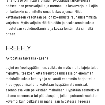
ja taitotaso on riittävä. Alkuun swooppausharjoittelussa
pääsee ihan perusvaljailla ja normaalilla laskuvarjolla. Lajiin
on kuitenkin suunniteltu omat laskuvarjonsa. Niiden
käyttämiseen vaaditaan paljon kokemusta rauhallisemmista
varjoista. Myös valjaita räätälöidään ja osakokonaisuuksia
muutetaan vauhdinottamista ja kovaa lentämistä silmällä
pitäen.
FREEFLY
Akrobatiaa taivaalla - Leena
Lajini on freehyppääminen, vaikkakin myös muita lajeja tulee
hypättyä. Itse koen, että freehyppäämisessä on enemmän
mahdollisuuksia kehittyä ja se vaatii enemmän harjoittelua.
Freehyppäämisellä tarkoitetaan hyppäämistä muissakin
asennoissa kuin pelkästään mahallaan. Hypätään esimerkiksi
istuma-asennossa tai pää alaspäin, jolloin putoamisvauhti on
kovempi kuin pelkästään mahallaan hypätessä. Freessä