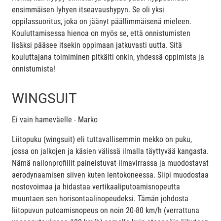
ensimmäisen lyhyen itseavaushypyn. Se oli yksi
oppilassuoritus, joka on jäänyt päällimmäisenä mieleen.
Kouluttamisessa hienoa on myös se, että onnistumisten
lisäksi pääsee itsekin oppimaan jatkuvasti uutta. Sitä
kouluttajana toimiminen pitkälti onkin, yhdessä oppimista ja
onnistumista!
WINGSUIT
Ei vain hameväelle - Marko
Liitopuku (wingsuit) eli tuttavallisemmin mekko on puku,
jossa on jalkojen ja käsien välissä ilmalla täyttyvää kangasta.
Nämä nailonprofiilit paineistuvat ilmavirrassa ja muodostavat
aerodynaamisen siiven kuten lentokoneessa. Siipi muodostaa
nostovoimaa ja hidastaa vertikaaliputoamisnopeutta
muuntaen sen horisontaalinopeudeksi. Tämän johdosta
liitopuvun putoamisnopeus on noin 20-80 km/h (verrattuna