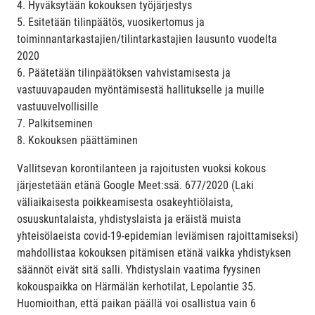
4. Hyväksytään kokouksen työjärjestys
5. Esitetään tilinpäätös, vuosikertomus ja
toiminnantarkastajien/tilintarkastajien lausunto vuodelta
2020
6. Päätetään tilinpäätöksen vahvistamisesta ja
vastuuvapauden myöntämisestä hallitukselle ja muille
vastuuvelvollisille
7. Palkitseminen
8. Kokouksen päättäminen
Vallitsevan korontilanteen ja rajoitusten vuoksi kokous
järjestetään etänä Google Meet:ssä.
677/2020 (Laki
väliaikaisesta poikkeamisesta osakeyhtiölaista,
osuuskuntalaista, yhdistyslaista ja eräistä muista
yhteisölaeista covid-19-epidemian leviämisen rajoittamiseksi)
mahdollistaa kokouksen pitämisen etänä vaikka yhdistyksen
säännöt eivät sitä salli.
Yhdistyslain vaatima fyysinen
kokouspaikka on Härmälän kerhotilat, Lepolantie 35.
Huomioithan, että paikan päällä voi osallistua vain 6