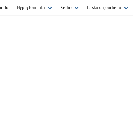
iedot
Hyppytoiminta
Kerho
Laskuvarjourheilu