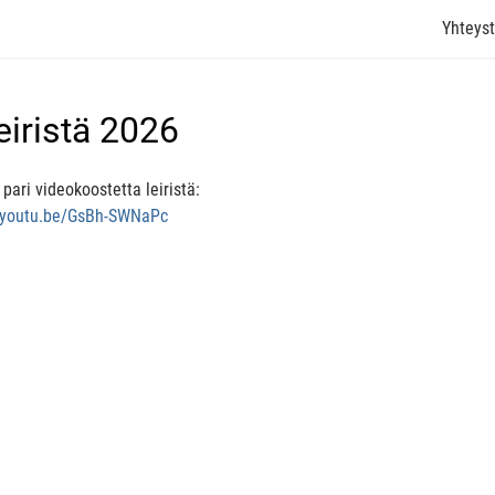
Yhteyst
eiristä 2026
ä pari videokoostetta leiristä:
//youtu.be/GsBh-SWNaPc